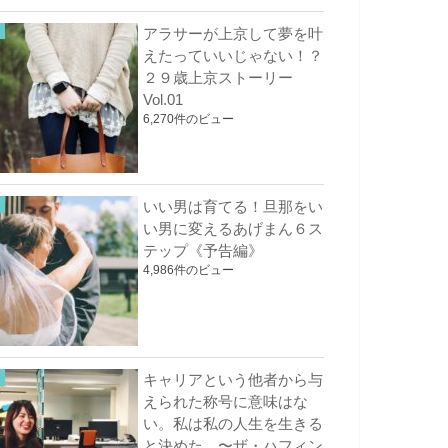
アラサーが上京して夢を叶
えたっていいじゃない！？
２９歳上京ストーリー
Vol.01
6,270件のビュー
いい男は育てる！旦那をい
い男に変えるあげまん６ス
テップ《予告編》
4,986件のビュー
キャリアという他者から与
えられた称号に意味はな
い。私は私の人生を生きる
と決めた。〜ザ・ハフィン