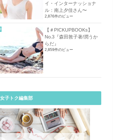
イ・インターナッショナ
ル：南上夕佳さん〜
2,876件のビュー
【＃PICKUPBOOKs】
No.3『森田敦子著/潤うか
らだ』
2,859件のビュー
女子トク編集部