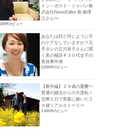
トン・ポスト・ジャパン株
式会社NewsEditor 南 麻理
江さん〜
,588件のビュー
あなたは顔と同じように手
のケアをしていますか？元
手タレの立川友子さんに聞
く美の秘訣＃３０代女子の
美容事件簿
3,650件のビュー
【番外編】２９歳の憂鬱〜
普通の婚活からの大逆転！
交際０日で青森に嫁いだ２
９歳リアルストーリー
3,360件のビュー