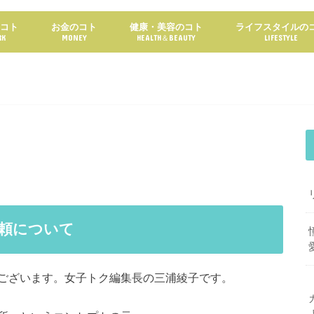
のコト
お金のコト
健康・美容のコト
ライフスタイルの
RK
MONEY
HEALTH＆BEAUTY
LIFESTYLE
頼について
ございます。女子トク編集長の三浦綾子です。