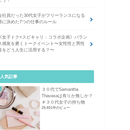
よう！
会社員だった30代女子がフリーランスになる
時に決めた7つの仕事のルール
《女子トク×スピキャリ：コラボ企画》バラン
ス感覚を磨くトークイベント〜女性性と男性
性をどう人生に活用する？〜
人気記事
３０代でSamantha
Thavasaは有りか無しか？
＃３０代女子の持ち物
29,401件のビュー