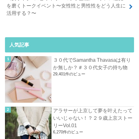
を磨くトークイベント〜女性性と男性性をどう人生に
活用する？〜
人気記事
３０代でSamantha Thavasaは有り
か無しか？＃３０代女子の持ち物
29,401件のビュー
アラサーが上京して夢を叶えたって
いいじゃない！？２９歳上京ストー
リーVol.01
6,270件のビュー