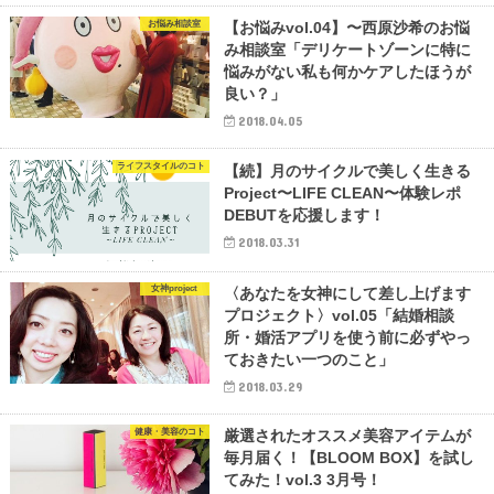
お悩み相談室
【お悩みvol.04】〜西原沙希のお悩
み相談室「デリケートゾーンに特に
悩みがない私も何かケアしたほうが
良い？」
2018.04.05
ライフスタイルのコト
【続】月のサイクルで美しく生きる
Project〜LIFE CLEAN〜体験レポ
DEBUTを応援します！
2018.03.31
女神project
〈あなたを女神にして差し上げます
プロジェクト〉vol.05「結婚相談
所・婚活アプリを使う前に必ずやっ
ておきたい一つのこと」
2018.03.29
健康・美容のコト
厳選されたオススメ美容アイテムが
毎月届く！【BLOOM BOX】を試し
てみた！vol.3 3月号！