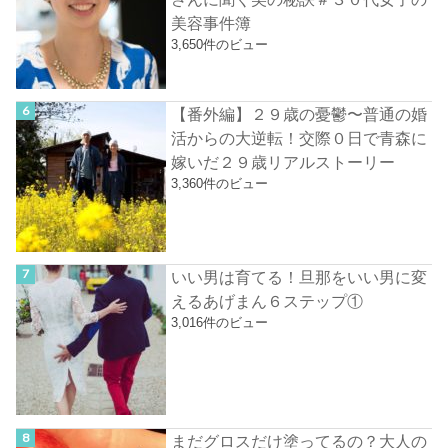
美容事件簿
3,650件のビュー
【番外編】２９歳の憂鬱〜普通の婚
活からの大逆転！交際０日で青森に
嫁いだ２９歳リアルストーリー
3,360件のビュー
いい男は育てる！旦那をいい男に変
えるあげまん６ステップ①
3,016件のビュー
まだグロスだけ塗ってるの？大人の