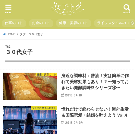
menu
search
仕事のコト
お金のコト
健康・美容のコト
ライフスタイルのコト
HOME
タグ : ３０代女子
TAG
３０代女子
健康・美容のコト
身近な調味料：醤油！実は簡単に作
れて美容効果もあり！？〜知ってお
きたい発酵調味料シリーズ④〜
2018.04.10
ライフスタイルのコト
憧れだけで終わらせない！海外生活
＆国際恋愛・結婚を叶えよう Vol.4
2018.04.09