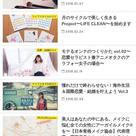
2018.03.27
ライフスタイルのコト
月のサイクルで美しく生きる
Project〜LIFE CLEAN〜を始めます
2018.03.24
恋愛・結婚のコト
モテるオンナのつくりかた vol.02〜
恋愛セラピスト兼アニメオタクのア
ラフォー女子の場合〜
2018.03.19
ライフスタイルのコト
憧れだけで終わらせない！海外生活
＆国際恋愛・結婚を叶えよう Vol.3
2018.03.08
PICKUPInterview
美人はあなたの中にある。メイクに
悩む全ての女性にアーガイルメイク®
を〜【日本骨格メイク協会】代表理