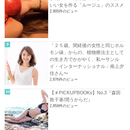
いい女を作る「ルージュ」のススメ
2,905件のビュー
「２５歳、閉経後の女性と同じホル
モン値」からの、植物療法士として
の生き方でかがやく、私〜サンル
イ・インターナッショナル：南上夕
佳さん〜
2,876件のビュー
【＃PICKUPBOOKs】No.3『森田
敦子著/潤うからだ』
2,859件のビュー