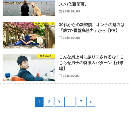
スメ/佐藤伝著』
2018.02.09
健康・美容のコト
30代からの新習慣。オンナの魅力は
「膣力×骨盤底筋力」から【PR】
2018.02.08
仕事のコト
こんな男上司に振り回されるな！こ
じらせ男子の特徴３パターン【仕事
編】
2018.02.03
1
2
3
…
7
>