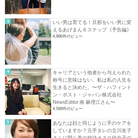
いい男は育てる！旦那をいい男に変
えるあげまん６ステップ《予告編》
4,986件のビュー
キャリアという他者から与えられた
称号に意味はない。私は私の人生を
生きると決めた。〜ザ・ハフィント
ン・ポスト・ジャパン株式会社
NewsEditor 南 麻理江さん〜
4,588件のビュー
あなたは顔と同じように手のケアを
していますか？元手タレの立川友子
さんに聞く美の秘訣＃３０代女子の