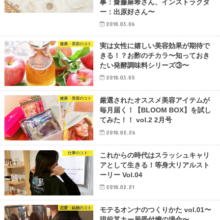
事：齋藤麻希さん、インストラクタ
ー：出原好さん〜
2018.03.06
健康・美容のコト
実は女性に嬉しい美容効果が期待で
きる！？お酢のチカラ〜知っておき
たい発酵調味料シリーズ③〜
2018.03.05
健康・美容のコト
厳選されたオススメ美容アイテムが
毎月届く！【BLOOM BOX】を試し
てみた！！ vol.2 2月号
2018.02.26
仕事のコト
これからの時代はスラッシュキャリ
アとして生きる！等身大リアルスト
ーリー Vol.04
2018.02.21
恋愛・結婚のコト
モテるオンナのつくりかた vol.01〜
現役某キー局受付嬢の場合〜