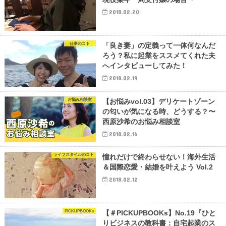
2018.02.20
仕事のコト
「良き妻」の定義って一体何なんだ
ろう？私に起業をススメてくれた夫
へインタビューしてみた！
2018.02.19
お悩み相談室
【お悩みvol.03】デリケートゾーン
の匂いが気になる時、どうする？〜
西原沙希のお悩み相談室
2018.02.16
ライフスタイルのコト
憧れだけで終わらせない！海外生活
＆国際恋愛・結婚を叶えよう Vol.2
2018.02.12
PICKUPBOOKs
【＃PICKUPBOOKs】No.19『ひと
りビジネスの教科書：自宅起業のス